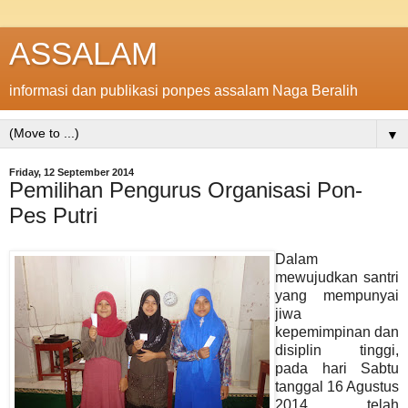
ASSALAM
informasi dan publikasi ponpes assalam Naga Beralih
▼
Friday, 12 September 2014
Pemilihan Pengurus Organisasi Pon-
Pes Putri
Dalam
mewujudkan santri
yang mempunyai
jiwa
kepemimpinan dan
disiplin tinggi,
pada hari Sabtu
tanggal 16 Agustus
2014 telah