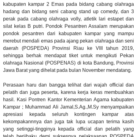
kabupaten kampar 2 Emas pada bidang cabang olahraga
hadang dan bidang seni cabang stand up comedy, dan 3
perak pada cabang olahraga volly, atletik lari estapet dan
silat kelas B putri. Pondok Pesantren Assalam merupakan
pondok pesantren dari kabupaten kampar yang mampu
merebut mendali emas pada ajang pekan olahraga dan seni
daerah (POSPEDA) Provinsi Riau ke VIII tahun 2019,
sehingga berhak mendapat tiket untuk mengikuti Pekan
olahraga Nasional (POSPENAS) di kota Bandung, Provinsi
Jawa Barat yang dihelat pada bulan November mendatang.
Perasaan haru dan bangga telihat dari wajah official dan
pelatih dan juga peserta, karena kerja keras membuahkan
hasil. Kasi Pontren Kantor Kementerian Agama kabupaten
Kampar ; Muhammad Ali Jamal,S.Ag.,M.Sy menyampaikan
apresiasi kepada seluruh kontingen kampar atas
kekompakannnya dan juga tak lupa ucapan terima kasih
yang setinggi-tingginya kepada official dan pelatih yang
telah berjibaku demi suksesnya pelaksaanan POSPEDA